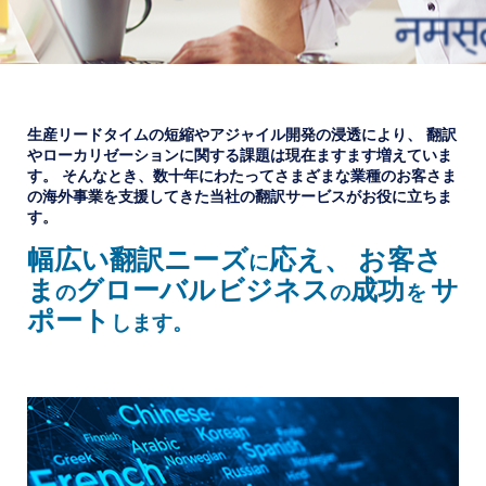
生産リードタイムの短縮やアジャイル開発の浸透により、
翻訳
やローカリゼーションに関する課題は現在ますます増えていま
す。
そんなとき、数十年にわたってさまざまな業種のお客さま
の海外事業を支援してきた
当社の翻訳サービスがお役に立ちま
す。
幅広い翻訳ニーズ
応え、
お客さ
に
ま
グローバルビジネス
成功
サ
の
の
を
ポート
します。