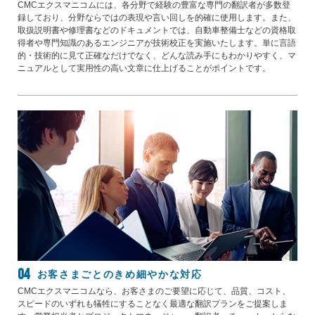
CMCエクスマニコムには、各分野で経験の豊富な専門の翻訳者が多数登
録しており、分野ならではの表現や言い回しを的確に使用します。また、
取扱説明書や修理書などのドキュメントでは、自動車整備士などの資格取
得者や専門知識のあるエンジニアが技術校正を実施いたします。単に言語
的・技術的に見て正確なだけでなく、どんな読み手にもわかりやすく、マ
ニュアルとして実用性の高い文章に仕上げることがポイントです。
お客さまごとのきめ細やかな対応
CMCエクスマニコムなら、お客さまのご要望に応じて、品質、コスト、
スピードのいずれも犠牲にすることなく最適な翻訳プランをご提案しま