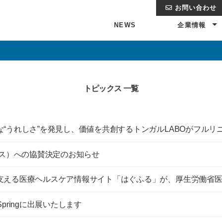
お問い合わせ
NEWS
企業情報
企業理念・品質方針
CMC GROUP Way
トップメッセージ
役員一覧
会社概要
海外拠点
CSR
沿革
トピックス 一覧
“うれしさ”を発見し、価値を共創するトンガルLABOがフルリ
0クラス）への協賛決定のお知らせ
支える医療ヘルスケア情報サイト「はぐふる」が、厚生労働省
 Springに出展いたします