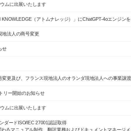
ジウムに出展いたします
M KNOWLEDGE（アトムナレッジ）」にChatGPT-4oエンジ
現地法人の商号変更
らせ
号変更及び、フランス現地法人のオランダ現地法人への事業譲
ントリー開始のお知らせ
ジウムに出展いたします
ダードISO/IEC 27001認証取得
関わるマニュアル制作、翻訳業務およびドキュメントマネージメ