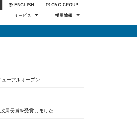
ENGLISH
CMC GROUP
サービス
採用情報
自動車テクニカル支援
ATOM KNOWLEDGE
マニュアル
教育支援
キャリア採用
新卒採用
ニューアルオープン
医政局長賞を受賞しました